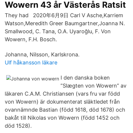
Wowern 43 år Västerås Ratsit
They had 2020年6月9日 Carl V Asche,Karriem
Watson,Meredith Greer Baumgartner,Joanna N.
Smallwood, C. Tana, O.A. Uyaroğlu, F. Von
Wowern, F.H. Bosch.
Johanna, Nilsson, Karlskrona.
Ulf håkansson läkare
I den danska boken
”Slægten von Wowern” av
läkaren C.A.M. Christiansen (vars fru var född
von Wowern) är dokumenterat släktledet från
ovannämnde Bastian (född 1618, död 1678) och
bakåt till Nikolas von Wowern (född 1452 och
död 1528).