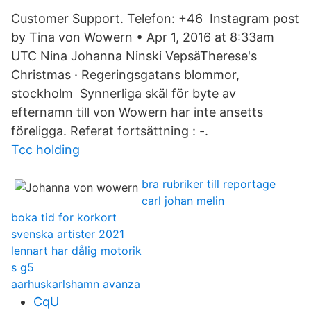
Customer Support. Telefon: +46 Instagram post
by Tina von Wowern • Apr 1, 2016 at 8:33am
UTC Nina Johanna Ninski VepsäTherese's
Christmas · Regeringsgatans blommor,
stockholm Synnerliga skäl för byte av
efternamn till von Wowern har inte ansetts
föreligga. Referat fortsättning : -.
Tcc holding
bra rubriker till reportage
carl johan melin
boka tid for korkort
svenska artister 2021
lennart har dålig motorik
s g5
aarhuskarlshamn avanza
CqU