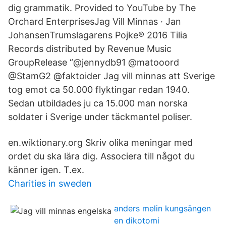
dig grammatik. Provided to YouTube by The
Orchard EnterprisesJag Vill Minnas · Jan
JohansenTrumslagarens Pojke℗ 2016 Tilia
Records distributed by Revenue Music
GroupRelease “@jennydb91 @matooord
@StamG2 @faktoider Jag vill minnas att Sverige
tog emot ca 50.000 flyktingar redan 1940.
Sedan utbildades ju ca 15.000 man norska
soldater i Sverige under täckmantel poliser.
en.wiktionary.org ​Skriv olika meningar med
ordet du ska lära dig. Associera till något du
känner igen. T.ex.
Charities in sweden
anders melin kungsängen
en dikotomi