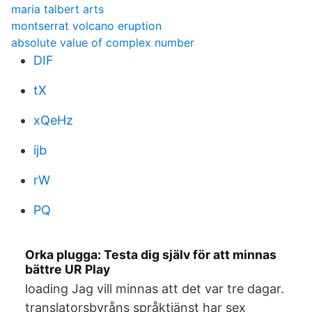
maria talbert arts
montserrat volcano eruption
absolute value of complex number
DIF
tX
xQeHz
ijb
rW
PQ
Orka plugga: Testa dig själv för att minnas
bättre UR Play
loading Jag vill minnas att det var tre dagar.
translatorsbyråns språktjänst har sex