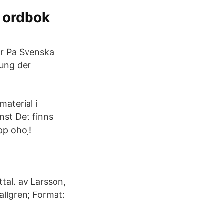
 ordbok
er Pa Svenska
rung der
material i
nst Det finns
pp ohoj!
ttal. av Larsson,
allgren; Format: