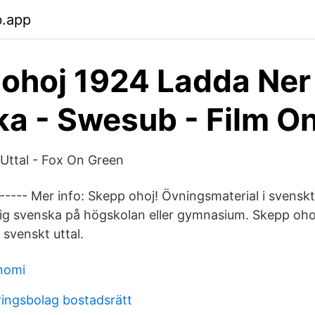
b.app
ohoj 1924 Ladda Ner
a - Swesub - Film On
Uttal - Fox On Green
---- Mer info: Skepp ohoj! Övningsmaterial i svenskt 
sig svenska på högskolan eller gymnasium. Skepp ohoj
 svenskt uttal.
nomi
ringsbolag bostadsrätt