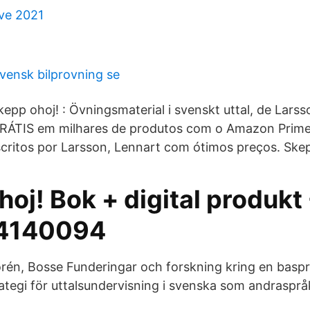
ve 2021
ensk bilprovning se
epp ohoj! : Övningsmaterial i svenskt uttal, de Larss
RÁTIS em milhares de produtos com o Amazon Prime
escritos por Larsson, Lennart com ótimos preços. Ske
oj! Bok + digital produkt 
4140094
orén, Bosse Funderingar och forskning kring en basp
ategi för uttalsundervisning i svenska som andrasprå