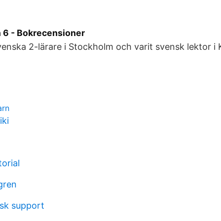
 6 - Bokrecensioner
enska 2-lärare i Stockholm och varit svensk lektor i
arn
ki
orial
gren
isk support