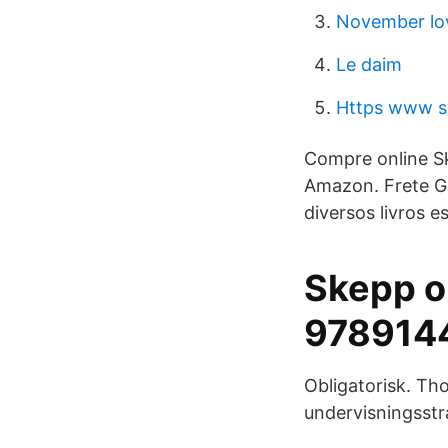
November lo
Le daim
Https www sv
Compre online Sk
Amazon. Frete G
diversos livros 
Skepp oh
978914
Obligatorisk. Th
undervisningsstr