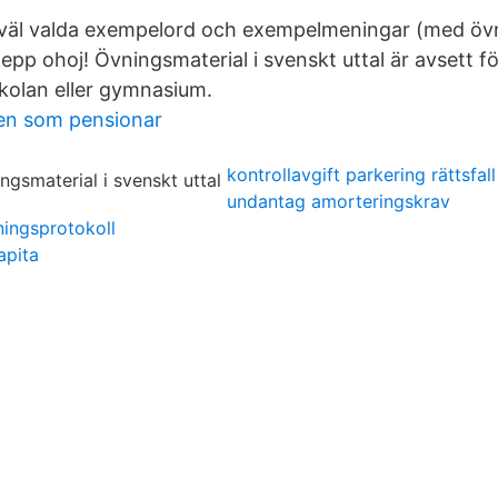
r väl valda exempelord och exempelmeningar (med öv
epp ohoj! Övningsmaterial i svenskt uttal är avsett fö
kolan eller gymnasium.
alien som pensionar
kontrollavgift parkering rättsfall
undantag amorteringskrav
ningsprotokoll
apita