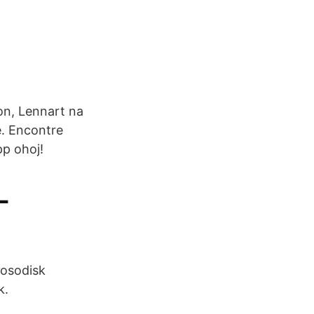
on, Lennart na
. Encontre
pp ohoj!
-
rosodisk
k.