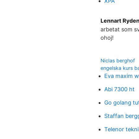
XPA
Lennart Ryden
arbetat som sv
ohoj!
Niclas berghof
engelska kurs b
Eva maxim wi
Abi 7300 ht
Go golang tut
Staffan berg
Telenor tekn