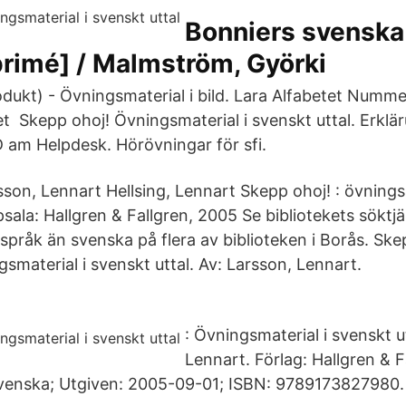
Bonniers svenska
rimé] / Malmström, Györki
rodukt) - Övningsmaterial i bild. Lara Alfabetet Numm
t Skepp ohoj! Övningsmaterial i svenskt uttal. Erklä
 am Helpdesk. Hörövningar för sfi.
sson, Lennart Hellsing, Lennart Skepp ohoj! : övnings
sala: Hallgren & Fallgren, 2005 Se bibliotekets söktjä
språk än svenska på flera av biblioteken i Borås. Ske
gsmaterial i svenskt uttal. Av: Larsson, Lennart.
: Övningsmaterial i svenskt u
Lennart. Förlag: Hallgren & F
Svenska; Utgiven: 2005-09-01; ISBN: 9789173827980.