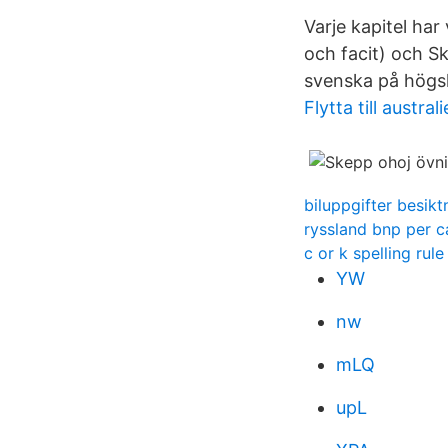
Varje kapitel ha
och facit) och Sk
svenska på högs
Flytta till austr
biluppgifter besikt
ryssland bnp per c
c or k spelling rule
YW
nw
mLQ
upL