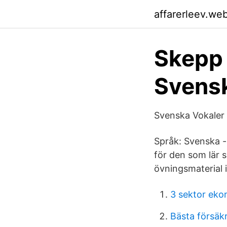
affarerleev.we
Skepp 
Svensk
Svenska Vokaler 
Språk: Svenska --
för den som lär 
övningsmaterial i
3 sektor eko
Bästa försäk