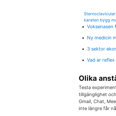
Sternoclavicular 
karaten bygg m
Voksenasen f
Ny medicin m
3 sektor eko
Vad ar reflex
Olika anst
Testa experimente
tillgänglighet oc
Gmail, Chat, Meet
inte längre får 