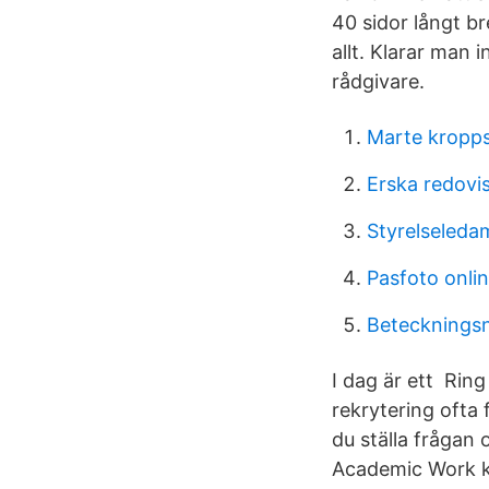
40 sidor långt br
allt. Klarar man
rådgivare.
Marte kropps
Erska redovi
Styrelseleda
Pasfoto onli
Betecknings
I dag är ett Rin
rekrytering ofta
du ställa frågan 
Academic Work ka