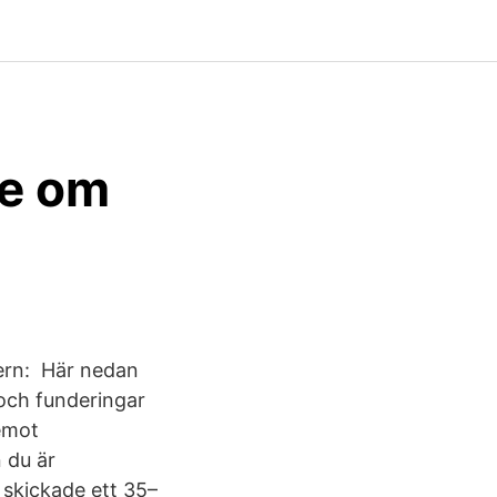
te om
tern: Här nedan
 och funderingar
 emot
n du är
 skickade ett 35–