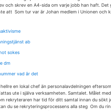
ev och skrev en A4-sida om varje jobb han haft. Det g
 inte att Som tur var är Johan medlem i Unionen och k
aktivisme
sningstjänst ab
mot sokes
ne dm
nummer vad är det
g hellre en lokal chef än personalavdelningen efterso
 fattas ute i själva verksamheten. Samtalet. Målet me
om rekryteraren har tid för ditt samtal innan du sökt 
n du se rekryteringsprocessens alla steg Om du ring