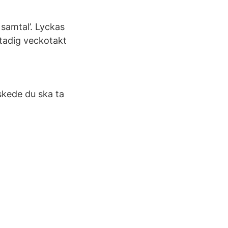
 samtal’. Lyckas
stadig veckotakt
 skede du ska ta