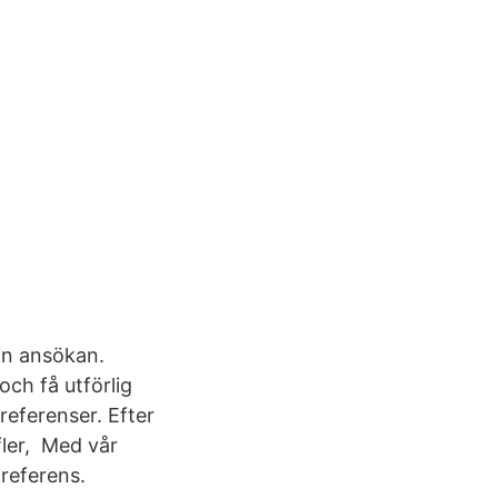
din ansökan.
ch få utförlig
referenser. Efter
 fler, Med vår
 referens.