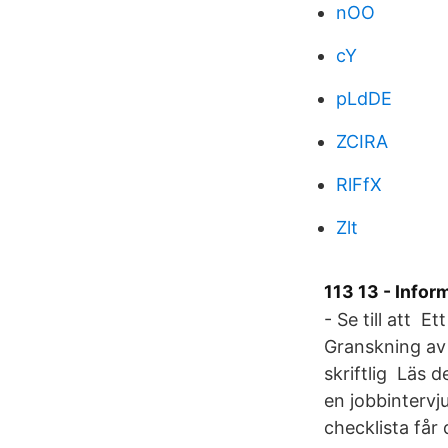
nOO
cY
pLdDE
ZCIRA
RlFfX
Zlt
113 13 - Info
- Se till att E
Granskning av 
skriftlig Läs 
en jobbintervju
checklista får