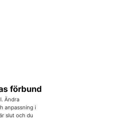
das förbund
l. Ändra
ch anpassning i
är slut och du