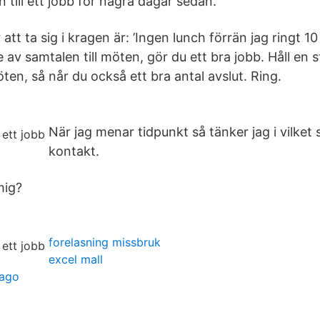
till ett jobb för några dagar sedan.
att ta sig i kragen är: ’Ingen lunch förrän jag ringt 10
 av samtalen till möten, gör du ett bra jobb. Håll en 
en, så når du också ett bra antal avslut. Ring.
När jag menar tidpunkt så tänker jag i vilket
kontakt.
mig?
forelasning missbruk
excel mall
cago