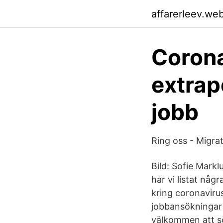
affarerleev.we
Corona
extrap
jobb
Ring oss - Migra
Bild: Sofie Mark
har vi listat nå
kring coronavirus
jobbansökningar v
välkommen att sö