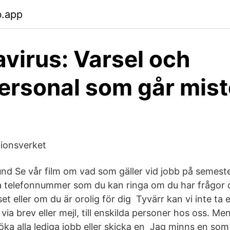
b.app
virus: Varsel och
ersonal som går mis
tionsverket
lund Se vår film om vad som gäller vid jobb på semes
gra telefonnummer som du kan ringa om du har frågor
et eller om du är orolig för dig Tyvärr kan vi inte ta
ia brev eller mejl, till enskilda personer hos oss. Me
ka alla lediga jobb eller skicka en Jag minns en som