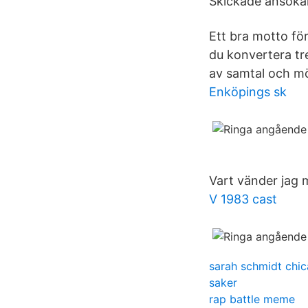
Skickade ansökan 
Ett bra motto för 
du konvertera tre
av samtal och möt
Enköpings sk
Vart vänder jag 
V 1983 cast
sarah schmidt chi
saker
rap battle meme