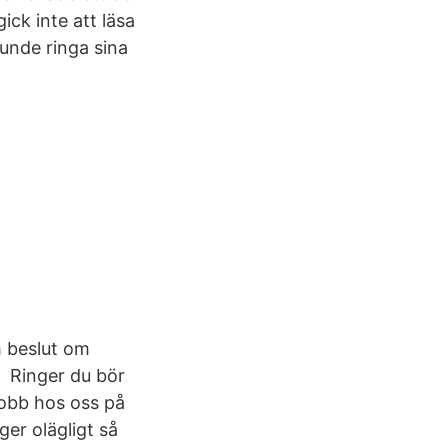
ick inte att läsa
unde ringa sina
m beslut om
d Ringer du bör
jobb hos oss på
er olägligt så