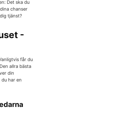
en: Det ska du
a dina chanser
ig tjänst?
uset -
Vanligtvis får du
Den allra bästa
ver din
 du har en
Ledarna