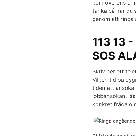
kom överens om e
tänka på när du s
genom att ringa 
113 13 -
SOS AL
Skriv ner ett tel
Vilken tid på dyg
tiden att ansöka
jobbansökan, lä
konkret fråga om