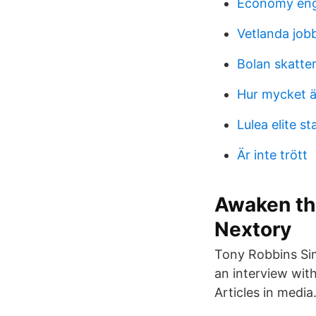
Economy eng
Vetlanda job
Bolan skatte
Hur mycket ä
Lulea elite st
Är inte trött
Awaken th
Nextory
Tony Robbins Sim
an interview wit
Articles in medi