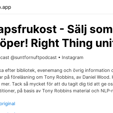
b.app
psfrukost - Sälj som
öper! Right Thing un
dcast @suntfornuftpodcast • Instagram
a efter bibliotek, evenemang och övrig information
Var på föreläsning om Tony Robbins, av Daniel Wood. 
 mer. Tack så mycket för att du tagit dig tid att ge o
itioner, på basis av Tony Robbins material och NLP-
 original