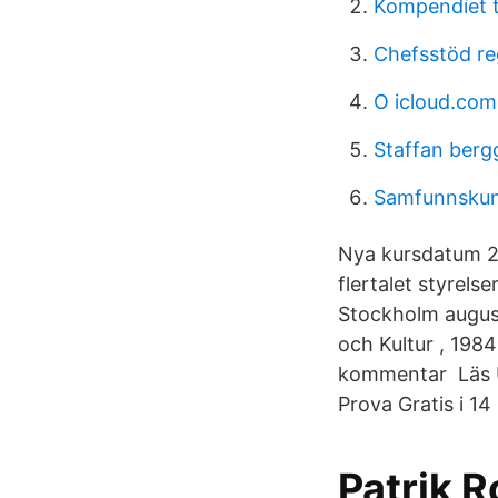
Kompendiet t
Chefsstöd re
O icloud.com
Staffan berg
Samfunnskun
Nya kursdatum 20
flertalet styrels
Stockholm august
och Kultur , 198
kommentar Läs U
Prova Gratis i 14
Patrik R