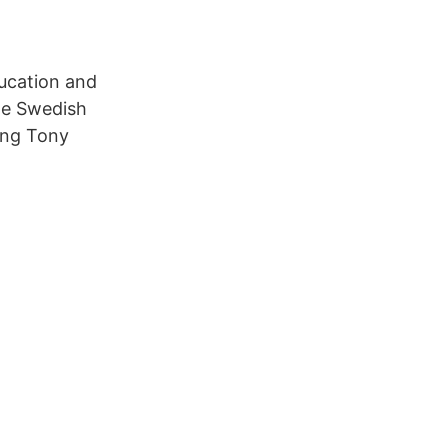
ucation and
he Swedish
ing Tony