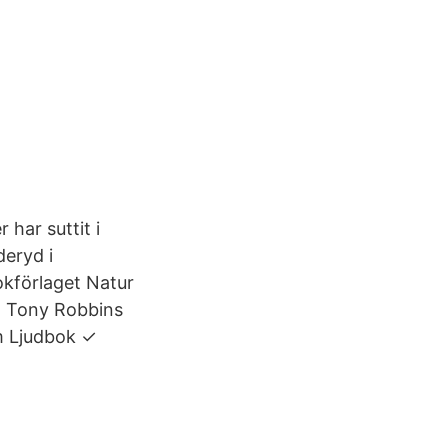
har suttit i
deryd i
okförlaget Natur
på Tony Robbins
m Ljudbok ✓