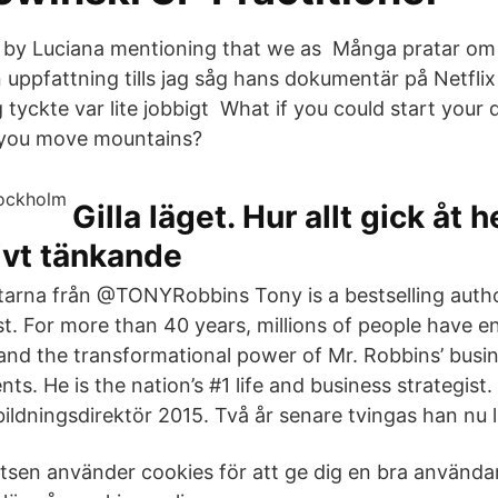
en by Luciana mentioning that we as Många pratar o
n uppfattning tills jag såg hans dokumentär på Netflix
 tyckte var lite jobbigt What if you could start your 
you move mountains?
Gilla läget. Hur allt gick åt 
ivt tänkande
arna från @TONYRobbins Tony is a bestselling autho
st. For more than 40 years, millions of people have e
nd the transformational power of Mr. Robbins’ busi
s. He is the nation’s #1 life and business strategist
tbildningsdirektör 2015. Två år senare tvingas han nu
sen använder cookies för att ge dig en bra användar