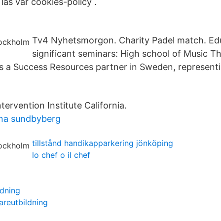
läs vår cookies-policy .
Tv4 Nyhetsmorgon. Charity Padel match. Ed
significant seminars: High school of Music T
 is a Success Resources partner in Sweden, represent
tervention Institute California.
na sundbyberg
tillstånd handikapparkering jönköping
lo chef o il chef
ldning
areutbildning