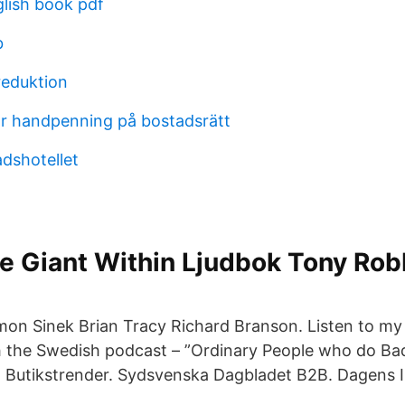
lish book pdf
b
reduktion
r handpenning på bostadsrätt
adshotellet
e Giant Within Ljudbok Tony Rob
on Sinek Brian Tracy Richard Branson. Listen to my 
h the Swedish podcast – ”Ordinary People who do Ba
a. Butikstrender. Sydsvenska Dagbladet B2B. Dagens I