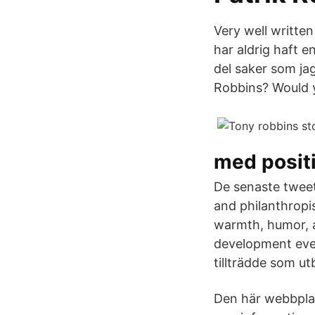
Very well writt
har aldrig haft e
del saker som jag
Robbins? Would 
med posit
De senaste tweet
and philanthropi
warmth, humor, a
development event
tillträdde som u
Den här webbplat