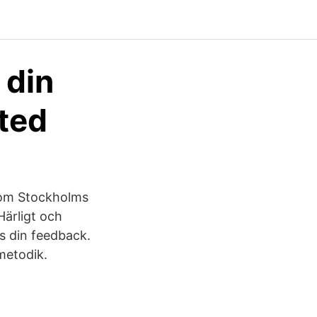
 din
ited
 om Stockholms
Härligt och
ss din feedback.
metodik.