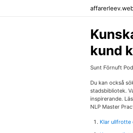
affarerleev.we
Kunska
kund k
Sunt Förnuft Po
Du kan också sök
stadsbibliotek. 
inspirerande. Läs
NLP Master Pract
Klar ullfrotte