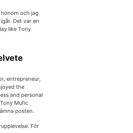
m honom och jag
 igår. Det var en
day like Tony
helvete
r, entrepreneur,
njoyed the
ness and personal
. Tony Mufic
 lämna posten.
upplevelse. För