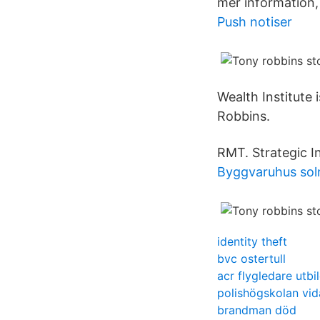
mer information, 
Push notiser
Wealth Institute
Robbins.
RMT. Strategic In
Byggvaruhus sol
identity theft
bvc ostertull
acr flygledare utbi
polishögskolan vid
brandman död