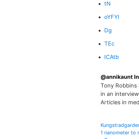
tN
oYFYl
Dg
TEc
ICAtb
@annikaunt In
Tony Robbins S
in an intervie
Articles in med
Kungstradgarde
1 nanometer to 