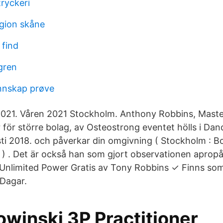
ryckeri
gion skåne
 find
gren
nskap prøve
21. Våren 2021 Stockholm. Anthony Robbins, Master 
er för större bolag, av Osteostrong eventet hölls i Dan
i 2018. och påverkar din omgivning ( Stockholm : B
4 ) . Det är också han som gjort observationen apro
nlimited Power Gratis av Tony Robbins ✓ Finns so
 Dagar.
owinski 3P Practitioner