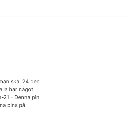
ad man ska 24 dec.
alla har något
an-21 - Denna pin
gna pins på