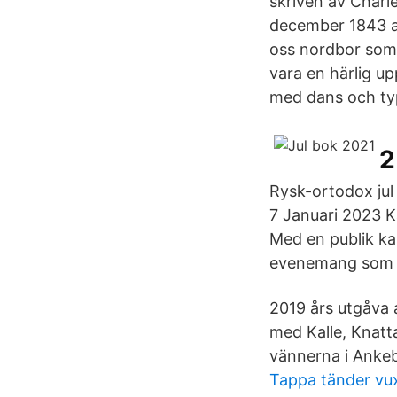
skriven av Charl
december 1843 a
oss nordbor som 
vara en härlig up
med dans och ty
2
Rysk-ortodox jul
7 Januari 2023 K
Med en publik ka
evenemang som vi
2019 års utgåva a
med Kalle, Knatt
vännerna i Anke
Tappa tänder vu