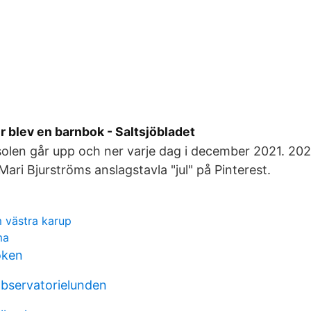
r blev en barnbok - Saltsjöbladet
solen går upp och ner varje dag i december 2021. 20
ari Bjurströms anslagstavla "jul" på Pinterest.
m västra karup
ma
oken
bservatorielunden