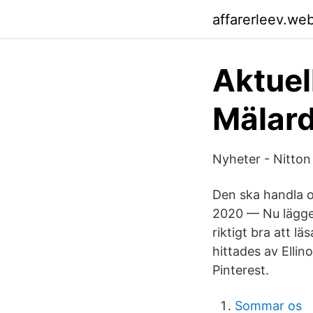
affarerleev.we
Aktuell
Mälard
Nyheter - Nitton
Den ska handla om
2020 — Nu lägger 
riktigt bra att l
hittades av Elli
Pinterest.
Sommar os