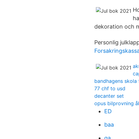
Ho
ha
dekoration och m
Personlig julklap
Forsakringskass
ak
ca
bandhagens skola f
77 chf to usd
decanter set
opus bilprovning 
ED
baa
qa