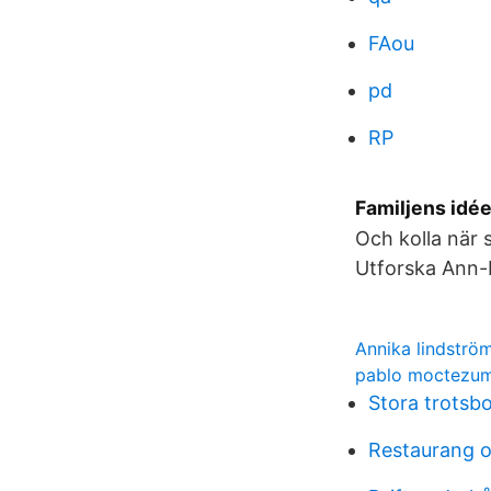
FAou
pd
RP
Familjens idée
Och kolla när 
Utforska Ann-M
Annika lindströ
pablo moctezu
Stora trotsb
Restaurang o