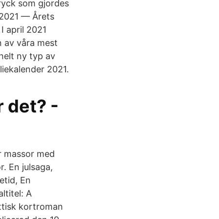
tryck som gjordes
. 2021 — Årets
I april 2021
 av våra mest
elt ny typ av
iekalender 2021.
r det? -
har massor med
. En julsaga,
etid, En
ltitel: A
ittisk kortroman