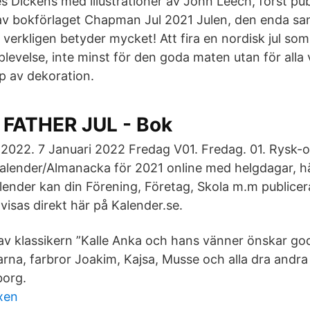
es Dickens med illustrationer av John Leech, först pu
v bokförlaget Chapman Jul 2021 Julen, den enda sa
verkligen betyder mycket! Att fira en nordisk jul so
plevelse, inte minst för den goda maten utan för alla 
p av dekoration.
 FATHER JUL - Bok
 2022. 7 Januari 2022 Fredag V01. Fredag. 01. Rysk-o
alender/Almanacka för 2021 online med helgdagar, h
lender kan din Förening, Företag, Skola m.m publicer
sas direkt här på Kalender.se.
v klassikern ”Kalle Anka och hans vänner önskar god j
arna, farbror Joakim, Kajsa, Musse och alla dra andra
borg.
xen