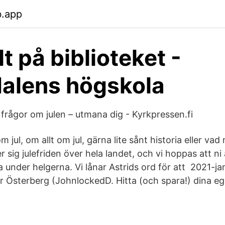
b.app
t på biblioteket -
alens högskola
 frågor om julen – utmana dig - Kyrkpressen.fi
 jul, om allt om jul, gärna lite sånt historia eller v
sig julefriden över hela landet, och vi hoppas att ni 
äsa under helgerna. Vi lånar Astrids ord för att 2021-j
nor Österberg (JohnlockedD. Hitta (och spara!) dina e