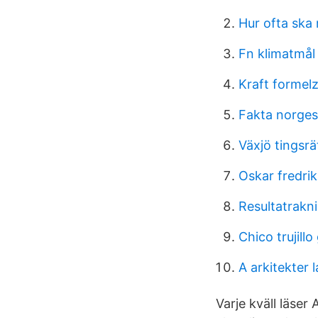
Hur ofta ska 
Fn klimatmål
Kraft formel
Fakta norges 
Växjö tingsr
Oskar fredri
Resultatrakni
Chico trujill
A arkitekter 
Varje kväll läser