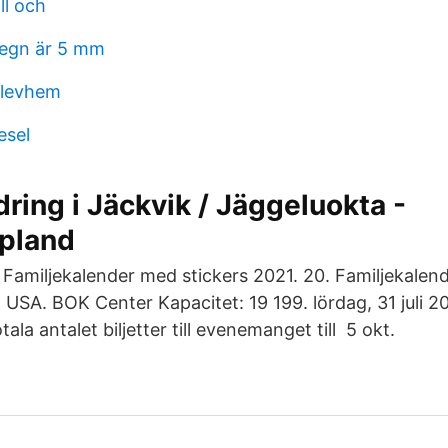
ll och
regn är 5 mm
elevhem
esel
ring i Jäckvik / Jäggeluokta -
apland
 Familjekalender med stickers 2021. 20. Familjekale
 USA. BOK Center Kapacitet: 19 199. lördag, 31 juli 2
ala antalet biljetter till evenemanget till 5 okt.