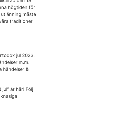
blicerad den 19
nna högtiden för
m utlänning måste
våra traditioner
rtodox jul 2023.
ändelser m.m.
a händelser &
ul” är här! Följ
 knasiga