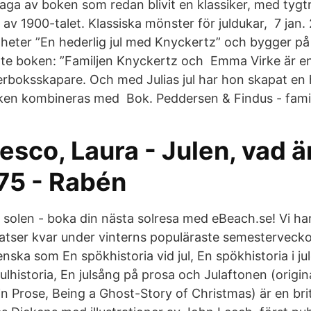
laga av boken som redan blivit en klassiker, med tyg
 av 1900-talet. Klassiska mönster för juldukar, 7 jan
 heter ”En hederlig jul med Knyckertz” och bygger på 
e boken: ”Familjen Knyckertz och Emma Virke är en
rboksskapare. Och med Julias jul har hon skapat en h
ken kombineras med Bok. Peddersen & Findus - famil
esco, Laura - Julen, vad ä
5 - Rabén
r i solen - boka din nästa solresa med eBeach.se! Vi 
latser kvar under vinterns populäraste semesterveckor
ska som En spökhistoria vid jul, En spökhistoria i jul
julhistoria, En julsång på prosa och Julaftonen (origina
in Prose, Being a Ghost-Story of Christmas) är en br