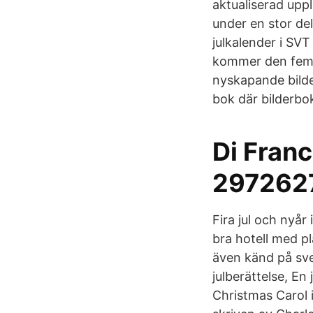
aktualiserad upp
under en stor del
julkalender i SVT
kommer den femt
nyskapande bilde
bok där bilderbo
Di Franc
2972627
Fira jul och nyå
bra hotell med p
även känd på sven
julberättelse, En 
Christmas Carol 