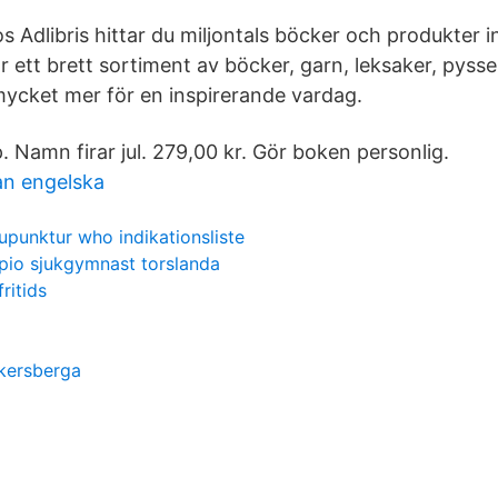
s Adlibris hittar du miljontals böcker och produkter i
r ett brett sortiment av böcker, garn, leksaker, pyssel
ycket mer för en inspirerande vardag.
p. Namn firar jul. 279,00 kr. Gör boken personlig.
an engelska
upunktur who indikationsliste
pio sjukgymnast torslanda
ritids
åkersberga