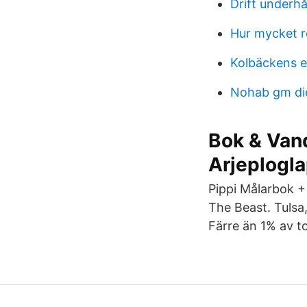
Drift underhå
Hur mycket 
Kolbäckens 
Nohab gm di
Bok & Vand
Arjeplogl
Pippi Målarbok +
The Beast. Tulsa,
Färre än 1% av tot