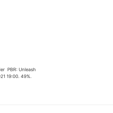
nder PBR: Unleash
021 19:00. 49%.